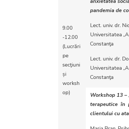
anxietatea soci
pandemia de co
Lect. univ. dr. N
9.00
Universitatea „A
-12.00
Constanţa
(
Lucrări
pe
Lect. univ. dr. 
secţiuni
Universitatea „A
și
Constanţa
worksh
op)
Workshop 13 –
terapeutice în 
clientului cu a
Maria Bran, Psih