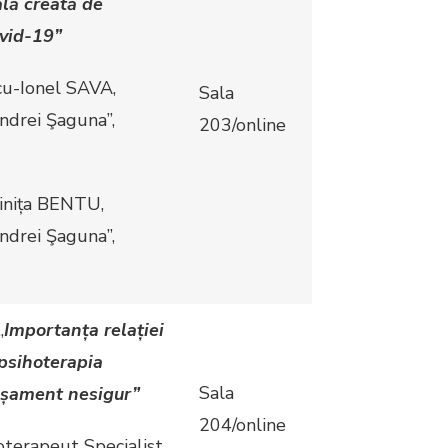
ală creată de
vid-19”
icu-Ionel SAVA,
Sala
ndrei Şaguna”,
203/online
Doinița BENTU,
ndrei Şaguna”,
„
Importanța relației
psihoterapia
Sala
tașament nesigur
”
204/online
oterapeut Specialist