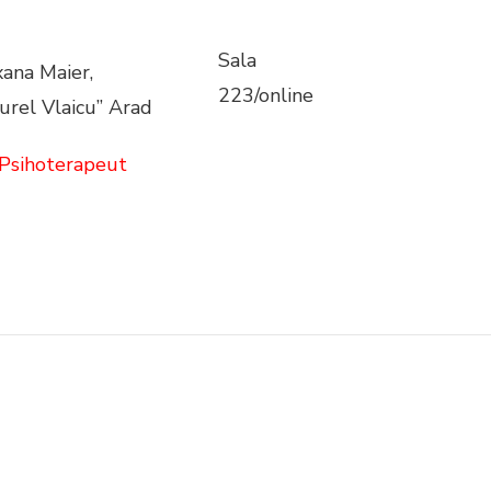
Sala
xana Maier,
223/online
urel Vlaicu” Arad
– Psihoterapeut