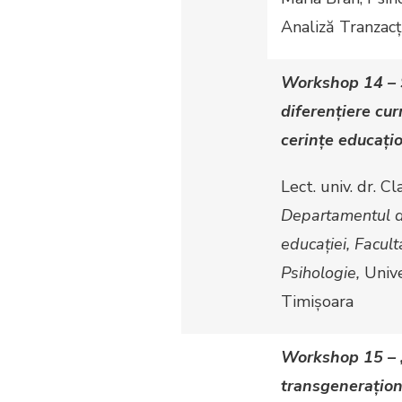
Analiză Tranzacț
Workshop 14 – S
diferențiere curr
cerințe educați
Lect. univ. dr. C
Departamentul de
educației, Facult
Psihologie,
Unive
Timișoara
Workshop 15 – 
transgenerațion