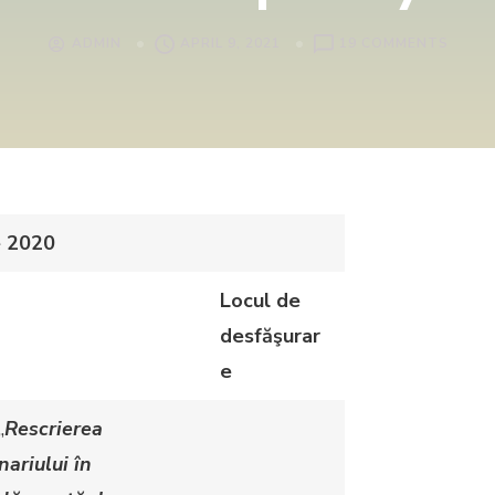
ADMIN
APRIL 9, 2021
19 COMMENTS
e 2020
Locul de
desfăşurar
e
„
Rescrierea
ariului în