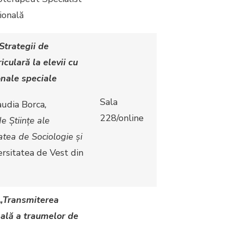
ională
trategii de
iculară la elevii cu
onale speciale
Sala
laudia Borca
,
228/online
 Științe ale
atea de Sociologie și
rsitatea de Vest din
„
Transmiterea
ală a traumelor de